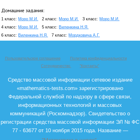
Домашние задания:
1 класс:
Моро М.И.
2 класс:
Моро М.И.
3 класс:
Моро М.И.
4 класс:
Моро М.И.
5 класс:
Виленкина Н.Я.
6 класс:
Виленкина Н.Я.
7 класс:
Мордковича А.Г.
Пользовательское соглашение
Политика конфиденциальности
Сотрудничество
"Контакты"
Средство массовой информации сетевое издание
«mathematics-tests.com» зарегистрировано
Федеральной службой по надзору в сфере связи,
информационных технологий и массовых
коммуникаций (Роскомнадзор). Свидетельство о
регистрации средства массовой информации ЭЛ № ФС
77 - 63677 от 10 ноября 2015 года. Название —